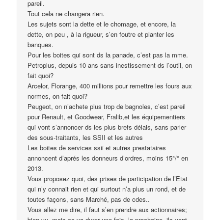
pareil.
Tout cela ne changera rien.
Les sujets sont la dette et le chomage, et encore, la
dette, on peu , à la rigueur, s’en foutre et planter les
banques.
Pour les boites qui sont ds la panade, c’est pas la mme.
Petroplus, depuis 10 ans sans inestissement ds l’outil, on
fait quoi?
Arcelor, Florange, 400 millions pour remettre les fours aux
normes, on fait quoi?
Peugeot, on n’achete plus trop de bagnoles, c’est pareil
pour Renault, et Goodwear, Fralib,et les équipementiers
qui vont s’annoncer ds les plus brefs délais, sans parler
des sous-traitants, les SSII et les autres
Les boites de services ssii et autres prestataires
annoncent d’aprés les donneurs d’ordres, moins 15°/° en
2013.
Vous proposez quoi, des prises de participation de l’Etat
qui n’y connait rien et qui surtout n’a plus un rond, et de
toutes façons, sans Marché, pas de cdes..
Vous allez me dire, il faut s’en prendre aux actionnaires;
bien vu, mais ca va durer une fois, la prochaine, ils vont