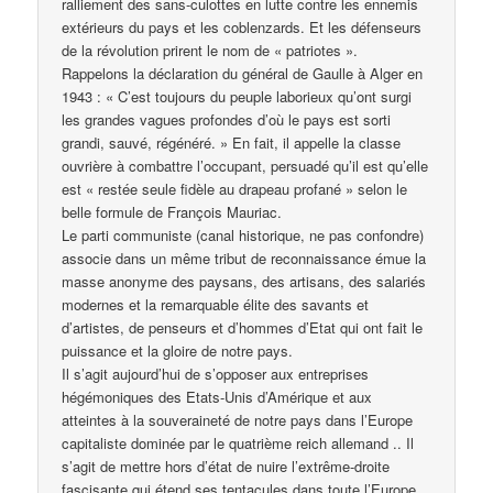
ralliement des sans-culottes en lutte contre les ennemis
extérieurs du pays et les coblenzards. Et les défenseurs
de la révolution prirent le nom de « patriotes ».
Rappelons la déclaration du général de Gaulle à Alger en
1943 : « C’est toujours du peuple laborieux qu’ont surgi
les grandes vagues profondes d’où le pays est sorti
grandi, sauvé, régénéré. » En fait, il appelle la classe
ouvrière à combattre l’occupant, persuadé qu’il est qu’elle
est « restée seule fidèle au drapeau profané » selon le
belle formule de François Mauriac.
Le parti communiste (canal historique, ne pas confondre)
associe dans un même tribut de reconnaissance émue la
masse anonyme des paysans, des artisans, des salariés
modernes et la remarquable élite des savants et
d’artistes, de penseurs et d’hommes d’Etat qui ont fait le
puissance et la gloire de notre pays.
Il s’agit aujourd’hui de s’opposer aux entreprises
hégémoniques des Etats-Unis d’Amérique et aux
atteintes à la souveraineté de notre pays dans l’Europe
capitaliste dominée par le quatrième reich allemand .. Il
s’agit de mettre hors d’état de nuire l’extrême-droite
fascisante qui étend ses tentacules dans toute l’Europe