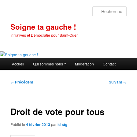
Aller
au
Rech
contenu
principal
Soigne ta gauche !
Initiatives et Démocratie pour Saint-Ouen
Menu
Accueil
Qui sommes nous ?
Modération
Contact
principal
Navigation
←
Précédent
Suivant
→
des
articles
Droit de vote pour tous
Publié le
4 février 2013
par
id-stg